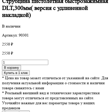
Струбцина пистолетная быстрозажимная
DLT,300мм( версия с удлиненной
накладкой)
В наличии
Артикул: 90301
2550
₽
2550
₽
Количество
товара
В корзину
Струбцина
Купить в 1 клик
пистолетная
* Цена на товар может отличаться от указанной на сайте. Для
быстрозажимная
получения актуальной информации о стоимости и наличии
DLT,300мм(
товара свяжитесь с нами
версия
* Реальный внешний вид и технические характеристики
с
товара могут отличаться от представленных на сайте.
удлиненной
Уточняйте важные для вас параметры товара у наших
накладкой)
продавцов