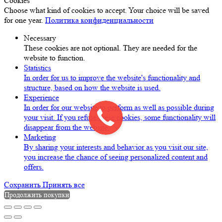
Cookies
Choose what kind of cookies to accept. Your choice will be saved
for one year.
Политика конфиденциальности
Necessary
These cookies are not optional. They are needed for the
website to function.
Statistics
In order for us to improve the website's functionality and
structure, based on how the website is used.
Experience
In order for our website to perform as well as possible during
your visit. If you refuse these cookies, some functionality will
disappear from the website.
Marketing
By sharing your interests and behavior as you visit our site,
you increase the chance of seeing personalized content and
offers.
Сохранить
Принять все
Продолжить покупки