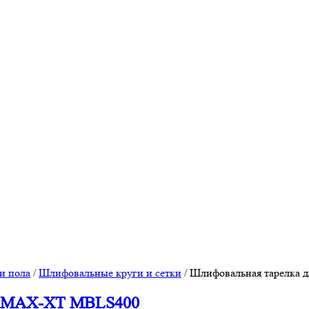
и пола
/
Шлифовальные круги и сетки
/
Шлифовальная тарелка
ы MAX-XT MBLS400