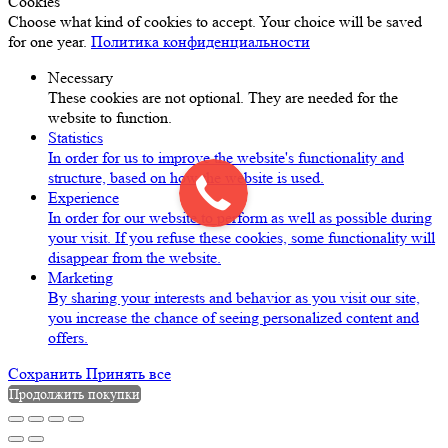
Cookies
Choose what kind of cookies to accept. Your choice will be saved
for one year.
Политика конфиденциальности
Necessary
These cookies are not optional. They are needed for the
website to function.
Statistics
In order for us to improve the website's functionality and
structure, based on how the website is used.
Experience
In order for our website to perform as well as possible during
your visit. If you refuse these cookies, some functionality will
disappear from the website.
Marketing
By sharing your interests and behavior as you visit our site,
you increase the chance of seeing personalized content and
offers.
Сохранить
Принять все
Продолжить покупки