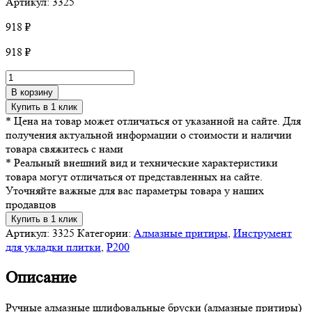
Артикул: 3325
918
₽
918
₽
Количество
товара
В корзину
Притир
Купить в 1 клик
алмазный
* Цена на товар может отличаться от указанной на сайте. Для
DLT,
получения актуальной информации о стоимости и наличии
версия
товара свяжитесь с нами
PRO
* Реальный внешний вид и технические характеристики
plus,
товара могут отличаться от представленных на сайте.
#200
Уточняйте важные для вас параметры товара у наших
продавцов
Купить в 1 клик
Артикул:
3325
Категории:
Алмазные притиры
,
Инструмент
для укладки плитки
,
Р200
Описание
Ручные алмазные шлифовальные бруски (алмазные притиры)