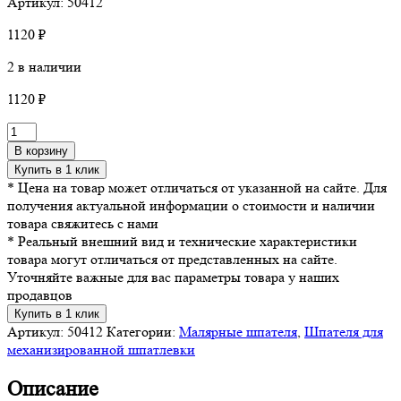
Артикул: 50412
1120
₽
2 в наличии
1120
₽
Количество
товара
В корзину
Малярный
Купить в 1 клик
шпатель
* Цена на товар может отличаться от указанной на сайте. Для
Rollingdog
получения актуальной информации о стоимости и наличии
Titanium
товара свяжитесь с нами
6"
* Реальный внешний вид и технические характеристики
(152мм),
товара могут отличаться от представленных на сайте.
серия
Уточняйте важные для вас параметры товара у наших
Elite
продавцов
Купить в 1 клик
Артикул:
50412
Категории:
Малярные шпателя
,
Шпателя для
механизированной шпатлевки
Описание