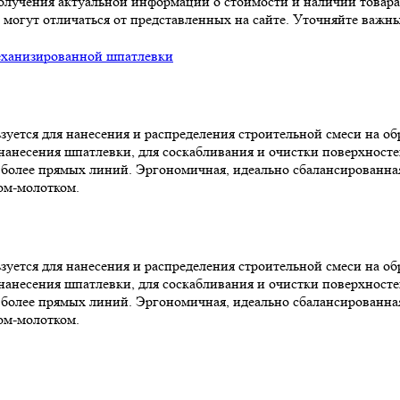
 получения актуальной информации о стоимости и наличии товара
 могут отличаться от представленных на сайте. Уточняйте важны
еханизированной шпатлевки
зуется для нанесения и распределения строительной смеси на о
нанесения шпатлевки, для соскабливания и очистки поверхносте
 более прямых линий. Эргономичная, идеально сбалансированная 
ом-молотком.
зуется для нанесения и распределения строительной смеси на о
нанесения шпатлевки, для соскабливания и очистки поверхносте
 более прямых линий. Эргономичная, идеально сбалансированная 
ом-молотком.