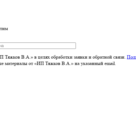
етим
 Тяжков В.А.» в целях обработки заявки и обратной связи.
Пол
 материалы от «ИП Тяжков В.А.» на указанный email.