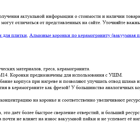
 получения актуальной информации о стоимости и наличии товара
 могут отличаться от представленных на сайте. Уточняйте важны
 для плитки
,
Алмазные коронки по керамограниту (вакуумная п
ческих материалов, греса, керамогранита.
 М14. Коронки предназначены для использования с УШМ.
ние корпуса при нагреве и позволяют улучшать отвод шлама из
стия в керамограните как фрезой! У большинства аналогичных к
их концентрацию на коронке и соответственно увеличивают ресур
 это даёт более быстрое сверление отверстий, и больший ресурс
 почти не влияет на износ вакуумной пайки и не успевает её наг