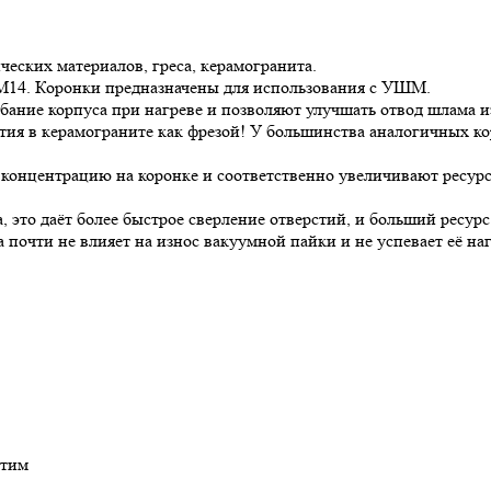
ческих материалов, греса, керамогранита.
 М14. Коронки предназначены для использования с УШМ.
ние корпуса при нагреве и позволяют улучшать отвод шлама из
стия в керамограните как фрезой! У большинства аналогичных к
их концентрацию на коронке и соответственно увеличивают ресур
 это даёт более быстрое сверление отверстий, и больший ресурс
 почти не влияет на износ вакуумной пайки и не успевает её наг
етим