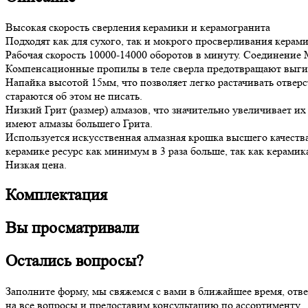
Высокая скорость сверления керамики и керамогранита
Подходят как для сухого, так и мокрого просверливания керами
Рабочая скорость 10000-14000 оборотов в минуту. Соединение
Компенсационные пропилы в теле сверла предотвращают выгиба
Напайка высотой 15мм, что позволяет легко растачивать отвер
стараются об этом не писать.
Низкий Грит (размер) алмазов, что значительно увеличивает 
имеют алмазы большего Грита.
Используется искусственная алмазная крошка высшего качества,
керамике ресурс как минимум в 3 раза больше, так как керамика
Низкая цена.
Комплектация
Вы просматривали
Остались вопросы?
Заполните форму, мы свяжемся с вами в ближайшее время, отв
на все вопросы и предоставим консультацию по ассортименту.