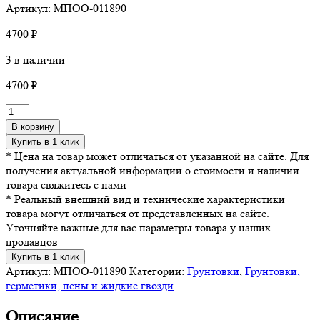
Артикул: МПОО-011890
4700
₽
3 в наличии
4700
₽
Количество
товара
В корзину
Грунт-
Купить в 1 клик
краска
* Цена на товар может отличаться от указанной на сайте. Для
FaBio
получения актуальной информации о стоимости и наличии
Spesial
товара свяжитесь с нами
Primer
* Реальный внешний вид и технические характеристики
2,5л
товара могут отличаться от представленных на сайте.
Уточняйте важные для вас параметры товара у наших
продавцов
Купить в 1 клик
Артикул:
МПОО-011890
Категории:
Грунтовки
,
Грунтовки,
герметики, пены и жидкие гвозди
Описание