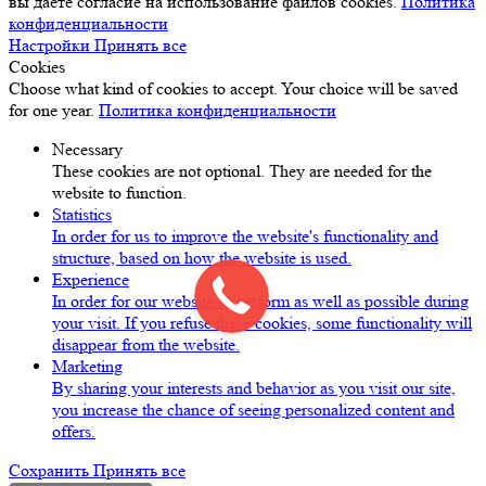
вы даёте согласие на использование файлов cookies.
Политика
конфиденциальности
Настройки
Принять все
Cookies
Choose what kind of cookies to accept. Your choice will be saved
for one year.
Политика конфиденциальности
Necessary
These cookies are not optional. They are needed for the
website to function.
Statistics
In order for us to improve the website's functionality and
structure, based on how the website is used.
Experience
In order for our website to perform as well as possible during
your visit. If you refuse these cookies, some functionality will
disappear from the website.
Marketing
By sharing your interests and behavior as you visit our site,
you increase the chance of seeing personalized content and
offers.
Сохранить
Принять все