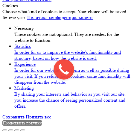
Cookies
Choose what kind of cookies to accept. Your choice will be saved
for one year.
Политика конфиденциальности
Necessary
These cookies are not optional. They are needed for the
website to function.
Statistics
In order for us to improve the website's functionality and
structure, based on how the website is used.
Experience
In order for our website to perform as well as possible during
your visit. If you refuse these cookies, some functionality will
disappear from the website.
Marketing
By sharing your interests and behavior as you visit our site,
you increase the chance of seeing personalized content and
offers.
Сохранить
Принять все
Продолжить покупки