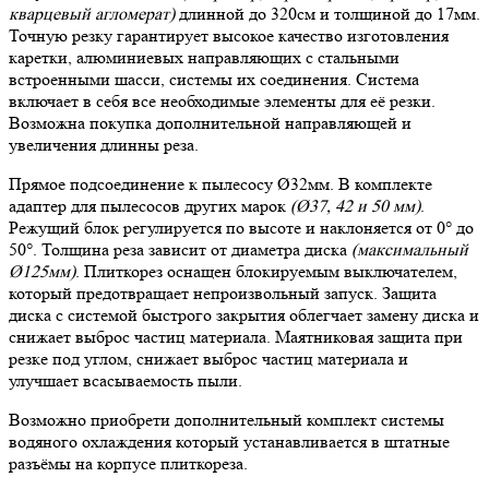
кварцевый агломерат)
длинной до 320см и толщиной до 17мм.
Точную резку гарантирует высокое качество изготовления
каретки, алюминиевых направляющих с стальными
встроенными шасси, системы их соединения. Система
включает в себя все необходимые элементы для её резки.
Возможна покупка дополнительной направляющей и
увеличения длинны реза.
Прямое подсоединение к пылесосу Ø32мм. В комплекте
адаптер для пылесосов других марок
(Ø37, 42 и 50 мм)
.
Режущий блок регулируется по высоте и наклоняется от 0° до
50°. Толщина реза зависит от диаметра диска
(максимальный
Ø125мм)
. Плиткорез оснащен блокируемым выключателем,
который предотвращает непроизвольный запуск. Защита
диска с системой быстрого закрытия облегчает замену диска и
снижает выброс частиц материала. Маятниковая защита при
резке под углом, снижает выброс частиц материала и
улучшает всасываемость пыли.
Возможно приобрети дополнительный комплект системы
водяного охлаждения который устанавливается в штатные
разъёмы на корпусе плиткореза.