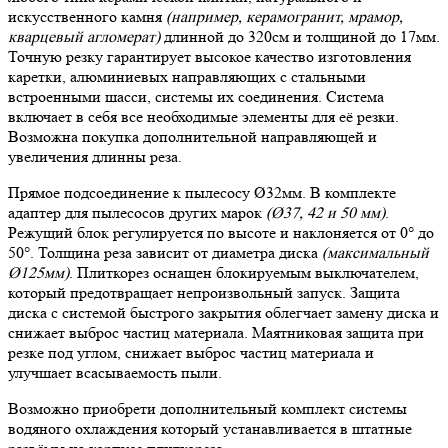
искусственного камня
(например, керамогранит, мрамор,
кварцевый агломерат)
длинной до 320см и толщиной до 17мм.
Точную резку гарантирует высокое качество изготовления
каретки, алюминиевых направляющих с стальными
встроенными шасси, системы их соединения. Система
включает в себя все необходимые элементы для её резки.
Возможна покупка дополнительной направляющей и
увеличения длинны реза.
Прямое подсоединение к пылесосу Ø32мм. В комплекте
адаптер для пылесосов других марок
(Ø37, 42 и 50 мм)
.
Режущий блок регулируется по высоте и наклоняется от 0° до
50°. Толщина реза зависит от диаметра диска
(максимальный
Ø125мм)
. Плиткорез оснащен блокируемым выключателем,
который предотвращает непроизвольный запуск. Защита
диска с системой быстрого закрытия облегчает замену диска и
снижает выброс частиц материала. Маятниковая защита при
резке под углом, снижает выброс частиц материала и
улучшает всасываемость пыли.
Возможно приобрети дополнительный комплект системы
водяного охлаждения который устанавливается в штатные