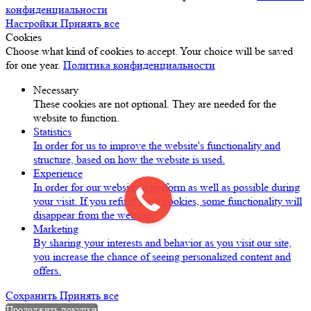
конфиденциальности
Настройки
Принять все
Cookies
Choose what kind of cookies to accept. Your choice will be saved
for one year.
Политика конфиденциальности
Necessary
These cookies are not optional. They are needed for the
website to function.
Statistics
In order for us to improve the website's functionality and
structure, based on how the website is used.
Experience
In order for our website to perform as well as possible during
your visit. If you refuse these cookies, some functionality will
disappear from the website.
Marketing
By sharing your interests and behavior as you visit our site,
you increase the chance of seeing personalized content and
offers.
Сохранить
Принять все
Продолжить покупки