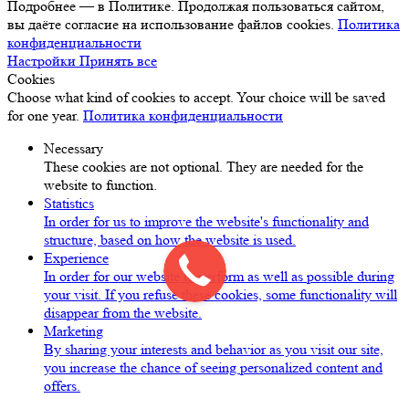
Подробнее — в Политике. Продолжая пользоваться сайтом,
вы даёте согласие на использование файлов cookies.
Политика
конфиденциальности
Настройки
Принять все
Cookies
Choose what kind of cookies to accept. Your choice will be saved
for one year.
Политика конфиденциальности
Necessary
These cookies are not optional. They are needed for the
website to function.
Statistics
In order for us to improve the website's functionality and
structure, based on how the website is used.
Experience
In order for our website to perform as well as possible during
your visit. If you refuse these cookies, some functionality will
disappear from the website.
Marketing
By sharing your interests and behavior as you visit our site,
you increase the chance of seeing personalized content and
offers.