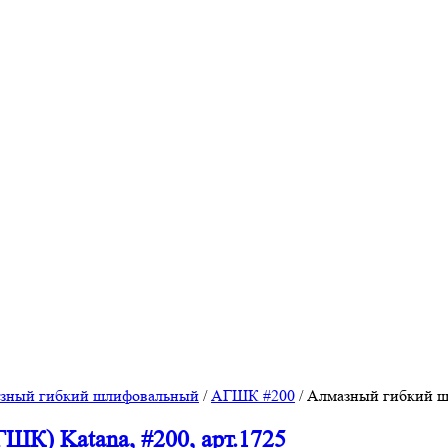
азный гибкий шлифовальный
/
АГШК #200
/
Алмазный гибкий шл
К) Katana, #200, арт.1725